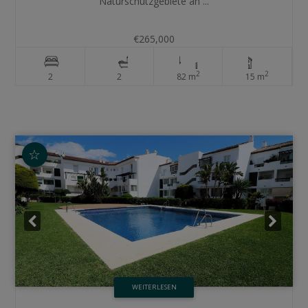
Naturschutzgebiete an ...
€265,000
2
2
2
2
82 m
15 m
☆
WEITERLESEN