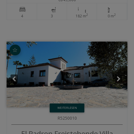
2
2
4
3
182 m
0 m
☆
WEITERLESEN
R5250010
El Padron
Freistehende Villa