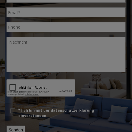
C
A
P
T
C
H
*
* Iich bin mit der
datenschutzerklärung
A
einverstanden
Senden