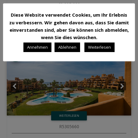
€2,295,000
Diese Website verwendet Cookies, um Ihr Erlebnis
2
2
0
0
35642 m
0 m
zu verbessern. Wir gehen davon aus, dass Sie damit
einverstanden sind, aber Sie können sich abmelden,
wenn Sie dies wünschen.
Annehmen
Ablehnen
Weiterlesen
☆
WEITERLESEN
R5305660