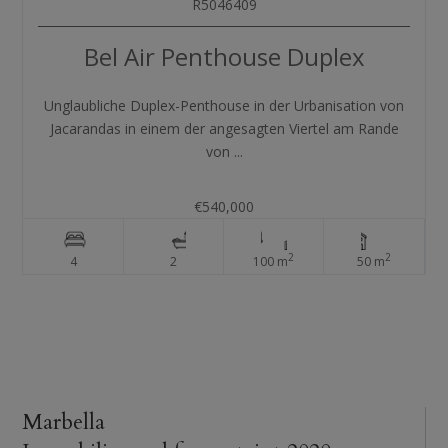
R5046409
Bel Air
Penthouse Duplex
Unglaubliche Duplex-Penthouse in der Urbanisation von
Jacarandas in einem der angesagten Viertel am Rande
von ...
€540,000
2
2
4
2
100 m
50 m
Marbella