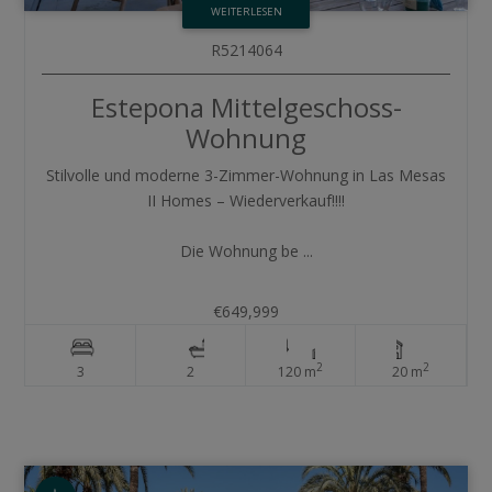
WEITERLESEN
R5214064
Estepona
Mittelgeschoss-
Wohnung
Stilvolle und moderne 3-Zimmer-Wohnung in Las Mesas
II Homes – Wiederverkauf!!!!
Die Wohnung be ...
€649,999
2
2
3
2
120 m
20 m