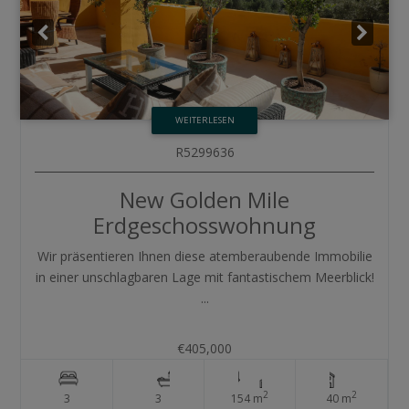
WEITERLESEN
R5299636
New Golden Mile
Erdgeschosswohnung
Wir präsentieren Ihnen diese atemberaubende Immobilie
in einer unschlagbaren Lage mit fantastischem Meerblick!
...
€405,000
2
2
3
3
154 m
40 m