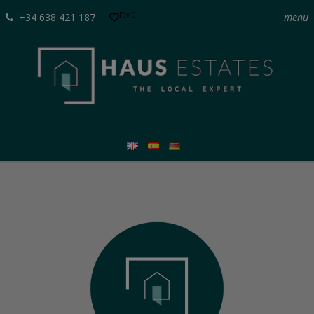
Fav
0
+34 638 421 187
menu