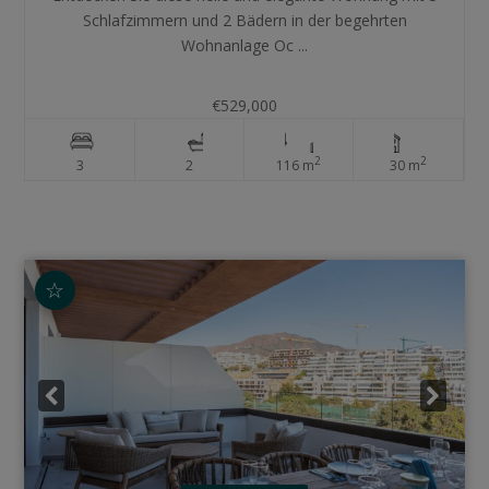
Schlafzimmern und 2 Bädern in der begehrten
Wohnanlage Oc ...
€529,000
2
2
3
2
116 m
30 m
☆