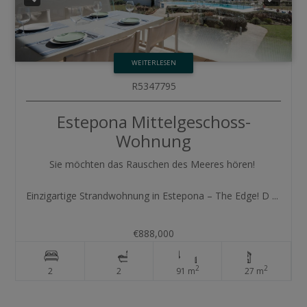
WEITERLESEN
R5347795
Estepona
Mittelgeschoss-
Wohnung
Sie möchten das Rauschen des Meeres hören!
Einzigartige Strandwohnung in Estepona – The Edge! D ...
€888,000
2
2
2
2
91 m
27 m